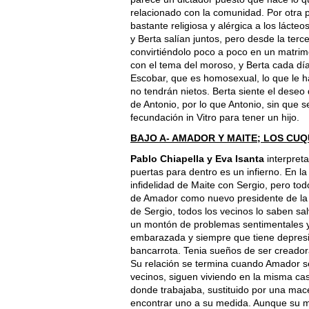
relacionado con la comunidad. Por otra pa
bastante religiosa y alérgica a los lácte
y Berta salían juntos, pero desde la te
convirtiéndolo poco a poco en un matri
con el tema del moroso, y Berta cada dí
Escobar, que es homosexual, lo que le 
no tendrán nietos. Berta siente el dese
de Antonio, por lo que Antonio, sin que 
fecundación in Vitro para tener un hijo.
BAJO A- AMADOR Y MAITE; LOS CUQ
Pablo Chiapella y Eva Isanta
interpreta
puertas para dentro es un infierno. En l
infidelidad de Maite con Sergio, pero t
de Amador como nuevo presidente de l
de Sergio, todos los vecinos lo saben s
un montón de problemas sentimentales y
embarazada y siempre que tiene depresión
bancarrota. Tenia sueños de ser creadora
Su relación se termina cuando Amador se 
vecinos, siguen viviendo en la misma ca
donde trabajaba, sustituido por una mac
encontrar uno a su medida. Aunque su ma