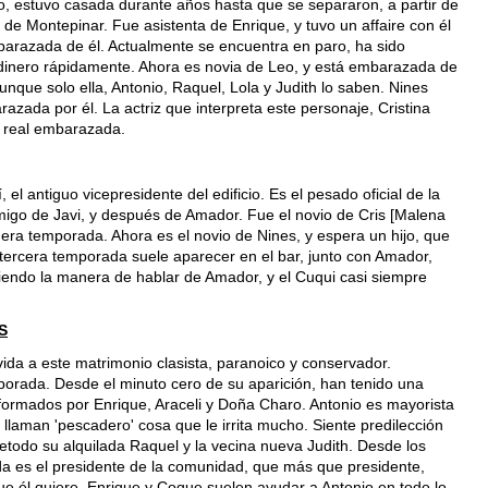
o, estuvo casada durante años hasta que se separaron, a partir de
e Montepinar. Fue asistenta de Enrique, y tuvo un affaire con él
barazada de él. Actualmente se encuentra en paro, ha sido
 dinero rápidamente. Ahora es novia de Leo, y está embarazada de
unque solo ella, Antonio, Raquel, Lola y Judith lo saben. Nines
azada por él. La actriz que interpreta este personaje, Cristina
a real embarazada.
l antiguo vicepresidente del edificio. Es el pesado oficial de la
amigo de Javi, y después de Amador. Fue el novio de Cris [Malena
imera temporada. Ahora es el novio de Nines, y espera un hijo, que
 tercera temporada suele aparecer en el bar, junto con Amador,
giendo la manera de hablar de Amador, y el Cuqui casi siempre
S
ida a este matrimonio clasista, paranoico y conservador.
porada. Desde el minuto cero de su aparición, han tenido una
formados por Enrique, Araceli y Doña Charo. Antonio es mayorista
llaman 'pescadero' cosa que le irrita mucho. Siente predilección
retodo su alquilada Raquel y la vecina nueva Judith. Desde los
da es el presidente de la comunidad, que más que presidente,
ue él quiere. Enrique y Coque suelen ayudar a Antonio en todo lo