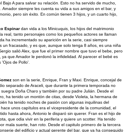
el Bajo A para salvar su relación. Esto no ha servido de mucho,
o. Amador siempre les cuenta su vida a sus amigos en el bar, y
monio, pero sin éxito. En común tienen 3 hijos, y un cuarto hijo,
go Espinar
dan vida a los Minicuquis, los hijos del matrimonio
da real, tanto personajes como los pequeños actores se llaman
da ha incrementado su aparición en la serie, casi siempre
s un fracasado, y es que, aunque solo tenga 8 años, es una niña
 Sergio salió Alex, que fue el primer nombre que tuvo el bebe, pero
ya que Amador le perdonó la infidelidad. Al parecer el bebé es
 'Ojos de Pollo'.
 Gomez
son en la serie, Enrique, Fran y Maxi. Enrique, concejal de
dio separado de Araceli, que durante la primera temporada no
su suegra Doña Charo y también por su padre Julián. Desde el
, ha tenido un montón de citas, desde Violeta, la hermana de
bién ha tenido noches de pasión con algunas inquilinas del
a hace unos capítulos era el vicepresidente de la comunidad, el
itido hasta ahora, Antonio le disparó sin querer. Fran es el hijo de
a, que odia vivir en la periferia y quiere un scotter. Ha tenido
or mala suerte, han roto. Desde el capitulo primero de la tercera
onserje del edificio y actual gerente del bar, que ya ha conseguido