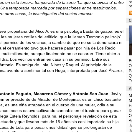
es en esta tercera temporada de la serie 'La que se avecina' entre
p
pr
r. Una temporada marcada por separaciones entre matrimonios,
re otras cosas, la investigación del vecino moroso.
C
eva propietaria del Ático A, es una psicóloga bastante guapa, es el
 las mujeres cotillas del edificio, que la llaman 'Demonio pelirrojo'.
el permiso de los vecinos, a cambio de que no se la denunciara ni
a el cerramiento tuvo que hacerse pasar por hija de Los Recio
 multimillonario, aunque finalmente no se casaron. Tiene abierta
l día. Los vecinos entran en casa sin su permiso. Entre sus
E
ntonio. Es amiga de Lola, Nines y Raquel. Al principio de la
O
una aventura sentimental con Hugo, interpretado por José Álvarez,
P
Q
T
A
Antonio Pagudo, Macarena Gómez y Antonia San Juan
. Javi y
M
primer presidente de Mirador de Montepinar, es un chico bastante
M
a, es una niña atrapada en el cuerpo de una mujer, odia a su
E
unos meses estuvo cultivando cannabis en el trastero para ganar
D
O
llega Estela Reynolds, para mí, el personaje revelación de esta
A
tuada y que llevaba más de 15 años sin casi importarle su hija.
J
 casa de Lola para pasar unos 'diítas' que se prolongarán de
J