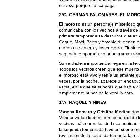
cerveza porque nunca paga.
2ºC- GERMAN PALOMARES; EL MOR
El moroso
es un personaje misterioso qu
comunicaba con los vecinos a través de n
primera temporada se descubre que en el
Coque, Maxi, Berta y Antonio duermen en
moroso se entera y los encierra. Finalm
segunda temporada no hubo tramas relac
Su verdadera importancia llega en la te
Todos los vecinos creen que ese muerto 
el moroso está vivo y tenía un amante qu
veces, por la noche, aparece un encapuc
vacía, en la que se suponía que había di
simplemente nunca se le verá la cara.
1ºA- RAQUEL Y NINES
Vanesa Romero y Cristina Medina
dan 
Villanueva fue la directora comercial de 
vecinas más normales de la comunidad. S
la segunda temporada tuvo un sueño erót
revelación de la segunda temporada, es l