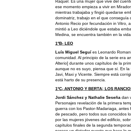
Raquel. Es una mujer que vive del cuent
ese momento empieza a vivir en Mirador d
mientras trabajaba y fingió quedarse em
dominatriz, trabajo en el que conseguía
Antonio Recio por fecundación in Vitro, a
mintió a Leo diciéndole que estaba embar
Medina, se encuentra también en la vid
1ºB- LEO
Luís Miguel Seguí
es Leonardo Romaní, e
comunidad. Al principio de la serie era 
Alterio] durante unos capítulos de la pr
aunque no es suyo, piensa que sí. En la
Javi, Maxi y Vicente. Siempre está corri
está harto de su presencia.
1ºC- ANTONIO Y BERTA; LOS RANCIO
Jordi Sánchez y Nathalie Seseña
dan v
Personajes revelación de la primera tem
guerra con los Pastor-Madariaga, antes 
de pescado, pero todos sus conocidos lo 
por las mujeres jóvenes del edificio, sob
capítulos finales de la segunda tempora
parece un dictador puesto que hace lo q