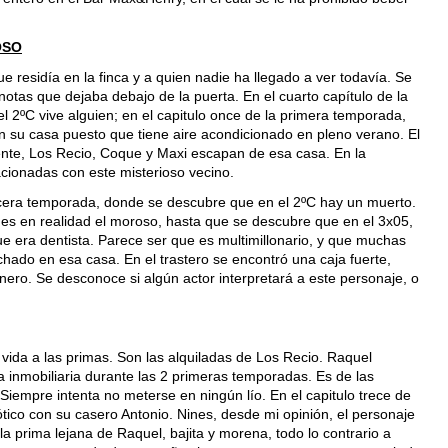
OSO
e residía en la finca y a quien nadie ha llegado a ver todavía. Se
otas que dejaba debajo de la puerta. En el cuarto capítulo de la
 2ºC vive alguien; en el capitulo once de la primera temporada,
 su casa puesto que tiene aire acondicionado en pleno verano. El
ente, Los Recio, Coque y Maxi escapan de esa casa. En la
ionadas con este misterioso vecino.
rcera temporada, donde se descubre que en el 2ºC hay un muerto.
es en realidad el moroso, hasta que se descubre que en el 3x05,
e era dentista. Parece ser que es multimillonario, y que muchas
hado en esa casa. En el trastero se encontró una caja fuerte,
nero. Se desconoce si algún actor interpretará a este personaje, o
vida a las primas. Son las alquiladas de Los Recio. Raquel
la inmobiliaria durante las 2 primeras temporadas. Es de las
iempre intenta no meterse en ningún lío. En el capitulo trece de
ico con su casero Antonio. Nines, desde mi opinión, el personaje
a prima lejana de Raquel, bajita y morena, todo lo contrario a