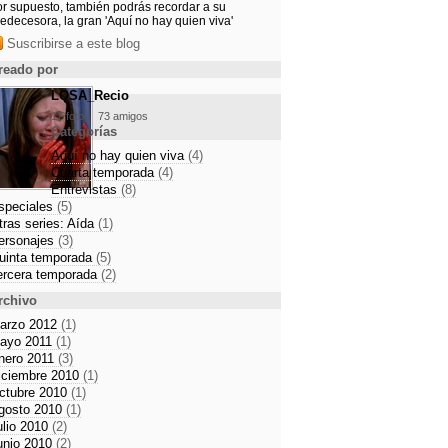
or supuesto, también podrás recordar a su
edecesora, la gran 'Aquí no hay quien viva'
Suscribirse a este blog
reado por
LQSA_Recio
17 fotos
73 amigos
Categorías
Aquí no hay quien viva
(4)
Cuarta temporada
(4)
Entrevistas
(8)
speciales
(5)
tras series: Aída
(1)
ersonajes
(3)
uinta temporada
(5)
ercera temporada
(2)
rchivo
arzo 2012
(1)
ayo 2011
(1)
nero 2011
(3)
iciembre 2010
(1)
ctubre 2010
(1)
gosto 2010
(1)
ulio 2010
(2)
unio 2010
(2)