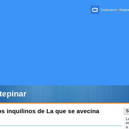
Conectarse
|
Registr
epinar
s inquilinos de La que se avecina
S
L
es
a 