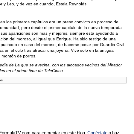
dor y Leo, y de vez en cuando, Estela Reynolds.
en los primeros capítulos era un preso convicto en proceso de
a comunidad, pero desde el primer capitulo de la nueva temporada
 sus apariciones son más y mejores, siempre está ayudando a
ación del moroso, al igual que Enrique. Ha sido testigo de una
puchado en casa del moroso, de hacerse pasar por Guardia Civil
 en el culo tras atracar una joyería. Vive solo en la antigua
 montón de porros.
dia de La que se avecina, con los alocados vecinos del Mirador
les en el prime time de TeleCinco
os
e FormulaTV.com para comentar en este blog.
Conéctate
o haz