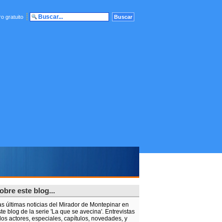
o gratuito
obre este blog...
as últimas noticias del Mirador de Montepinar en
te blog de la serie 'La que se avecina'. Entrevistas
los actores, especiales, capítulos, novedades, y