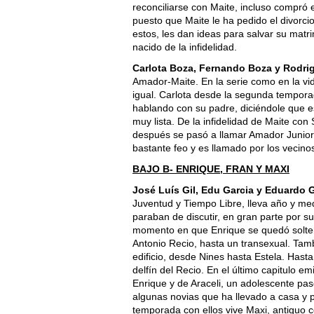
reconciliarse con Maite, incluso compró 
puesto que Maite le ha pedido el divorci
estos, les dan ideas para salvar su matri
nacido de la infidelidad.
Carlota Boza, Fernando Boza y Rodri
Amador-Maite. En la serie como en la vi
igual. Carlota desde la segunda tempora
hablando con su padre, diciéndole que e
muy lista. De la infidelidad de Maite con
después se pasó a llamar Amador Junior, 
bastante feo y es llamado por los vecinos
BAJO B- ENRIQUE, FRAN Y MAXI
José Luís Gil, Edu Garcia y Eduardo
Juventud y Tiempo Libre, lleva año y me
paraban de discutir, en gran parte por 
momento en que Enrique se quedó soltero
Antonio Recio, hasta un transexual. Tam
edificio, desde Nines hasta Estela. Hast
delfín del Recio. En el último capitulo em
Enrique y de Araceli, un adolescente pasot
algunas novias que ha llevado a casa y p
temporada con ellos vive Maxi, antiguo c