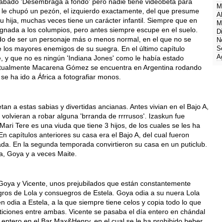
abado 'Desembraga a fondo' pero nadie tiene videobeta para
M
 le chupó un pezón, el izquierdo exactamente, del que presume
A
su hija, muchas veces tiene un carácter infantil. Siempre que en
M
ignada a los columpios, pero antes siempre escupe en el suelo.
D
ado de ser un personaje más o menos normal, en el que no se
N
e los mayores enemigos de su suegra. En el último capítulo
S
A
e, y que no es ningún 'Indiana Jones' como le había estado
ctualmente Macarena Gómez se encuentra en Argentina rodando
se ha ido a África a fotografiar monos.
tan a estas sabias y divertidas ancianas. Antes vivian en el Bajo A,
volvieran a robar alguna 'brranda de rrrrusos'. Izaskun fue
ri Tere es una viuda que tiene 3 hijos, de los cuales se les ha
n capítulos anteriores su casa era el Bajo A, del cual fueron
da. En la segunda temporada convirtieron su casa en un puticlub.
rta, Goya y a veces Maite.
oya y Vicente, unos prejubilados que están constantemente
egros de Lola y consuegros de Estela. Goya odia a su nuera Lola
én odia a Estela, a la que siempre tiene celos y copia todo lo que
ticiones entre ambas. Vicente se pasaba el día entero en chándal
a entero en el Bar Max&Henry, en el cual se le ha prohibido beber