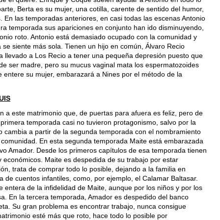
rte, Berta es su mujer, una cotilla, carente de sentido del humor,
os. En las temporadas anteriores, en casi todas las escenas Antonio
rcera temporada sus apariciones en conjunto han ido disminuyendo,
monio roto. Antonio está demasiado ocupado con la comunidad y
a se siente más sola. Tienen un hijo en común, Álvaro Recio
ha llevado a Los Recio a tener una pequeña depresión puesto que
o de ser madre, pero su mucus vaginal mata los espermatozoides
se entere su mujer, embarazará a Nines por el método de la
UIS
n a este matrimonio que, de puertas para afuera es feliz, pero de
a primera temporada casi no tuvieron protagonismo, salvo por la
odo cambia a partir de la segunda temporada con el nombramiento
a comunidad. En esta segunda temporada Maite está embarazada
alvo Amador. Desde los primeros capítulos de esa temporada tienen
 económicos. Maite es despedida de su trabajo por estar
, trata de comprar todo lo posible, dejando a la familia en
 de cuentos infantiles, como, por ejemplo, el Calamar Baltasar.
entera de la infidelidad de Maite, aunque por los niños y por los
sa. En la tercera temporada, Amador es despedido del banco
eta. Su gran problema es encontrar trabajo, nunca consigue
trimonio esté más que roto, hace todo lo posible por