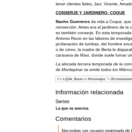
tener clientes fieles; Javi, Vicente, Ama
CONSERJE Y JARDINERO- COQUE
Nacho Guerreros
da vida a Coque, que 
reinserción. Antes era el jardinero de l
es también conserje. En esta temporada
Antonio Recio en las labores de investig
profanación de tumbas, del hombre enca
o de cómo, la madre de Berta le disparaba
caravana de Maxi, donde suele fumar un
La alocada tercera temporada de la come
de Montepinar se emite todos los Miérco
Por
LQSA_Recio
en
Personajes
29 comentari
Información relacionada
Series
La que se avecina
Comentarios
Necesitas ser usuario registrado d