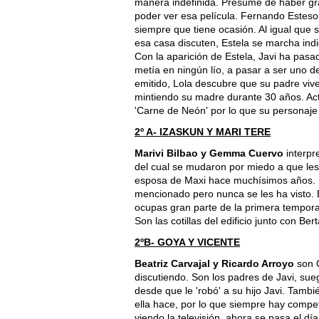
manera indefinida. Presume de haber gr
poder ver esa película. Fernando Esteso
siempre que tiene ocasión. Al igual que 
esa casa discuten, Estela se marcha ind
Con la aparición de Estela, Javi ha pas
metía en ningún lío, a pasar a ser uno d
emitido, Lola descubre que su padre viv
mintiendo su madre durante 30 años. A
'Carne de Neón' por lo que su personaje 
2º A- IZASKUN Y MARI TERE
Marivi Bilbao y Gemma Cuervo
interpre
del cual se mudaron por miedo a que les 
esposa de Maxi hace muchísimos años. Ma
mencionado pero nunca se les ha visto. E
ocupas gran parte de la primera tempora
Son las cotillas del edificio junto con Be
2ºB- GOYA Y VICENTE
Beatriz Carvajal y Ricardo Arroyo
son G
discutiendo. Son los padres de Javi, su
desde que le 'robó' a su hijo Javi. Tambi
ella hace, por lo que siempre hay compe
viendo la televisión, ahora se pasa el dí