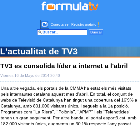
Conectarse
|
Registro gratuito
L'actualitat de TV3
TV3 es consolida líder a internet a l'abril
Viernes 16 de Mayo de 2014 20:40
Una altre vegada, els portals de la CMMA ha estat els més visitats
pels internautes catalans aquest mes d'abril. En total, el conjunt de
webs de Televisió de Catalunya han tingut una cobertura del 16'9% a
Catalunya, amb 801.000 visitants únics, i segueix a la 1a posició.
Programes com ''La Riera'', ''Polònia'', ''APM?'' i els ''Telenotícies''
tenen un gran seguiment. Per altre banda, el portal esport3.cat, amb
182.000 visitants únics, augmenta un 30'1% respecte l'any passat.