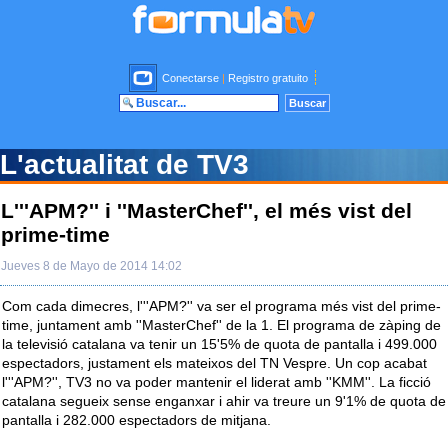
Conectarse
|
Registro gratuito
L'actualitat de TV3
L'''APM?'' i ''MasterChef'', el més vist del
prime-time
Jueves 8 de Mayo de 2014 14:02
Com cada dimecres, l'''APM?'' va ser el programa més vist del prime-
time, juntament amb ''MasterChef'' de la 1. El programa de zàping de
la televisió catalana va tenir un 15'5% de quota de pantalla i 499.000
espectadors, justament els mateixos del TN Vespre. Un cop acabat
l'''APM?'', TV3 no va poder mantenir el liderat amb ''KMM''. La ficció
catalana segueix sense enganxar i ahir va treure un 9'1% de quota de
pantalla i 282.000 espectadors de mitjana.