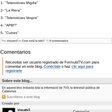
1- ''Telenotícies Migdia''
2- ''La Riera''
3- ''Telenotícies Vespre''
4- ''APM?''
5- ''Cuines''
Por
viscatv3
en
Com està la tele?
0 comentarios
Comentarios
Necesitas ser usuario registrado de FormulaTV.com para
comentar en este blog.
Conéctate
o haz
clic aquí para
registrarte
Sobre este blog...
En aquest bloc trobarás tota la informació de TV3, la televisió pública de
Catalunya.
Suscribirse a este blog
Creado por
viscatv3
Categorías