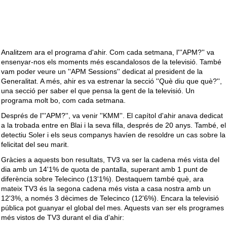
Analitzem ara el programa d'ahir. Com cada setmana, l'''APM?'' va
ensenyar-nos els moments més escandalosos de la televisió. També
vam poder veure un ''APM Sessions'' dedicat al president de la
Generalitat. A més, ahir es va estrenar la secció ''Què diu que què?'',
una secció per saber el que pensa la gent de la televisió. Un
programa molt bo, com cada setmana.
Després de l'''APM?'', va venir ''KMM''. El capítol d'ahir anava dedicat
a la trobada entre en Blai i la seva filla, després de 20 anys. També, el
detectiu Soler i els seus companys havíen de resoldre un cas sobre la
felicitat del seu marit.
Gràcies a aquests bon resultats, TV3 va ser la cadena més vista del
dia amb un 14'1% de quota de pantalla, superant amb 1 punt de
diferència sobre Telecinco (13'1%). Destaquem també què, ara
mateix TV3 és la segona cadena més vista a casa nostra amb un
12'3%, a només 3 dècimes de Telecinco (12'6%). Encara la televisió
pública pot guanyar el global del mes. Aquests van ser els programes
més vistos de TV3 durant el dia d'ahir: