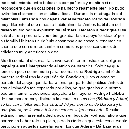
metiendo mierda entre todos sus compañeros y mentiría si no
reconociera que en ocasiones lo ha hecho realmente bien. No pudo
evitar los chismes ni en su última fiesta. Durante la madrugada del
miércoles
Fernando
nos dejaba ver el verdadero rostro de
Rodrigo
,
muy diferente al que muestra habitualmente. Ambos hablaban del
deseo mutuo por la expulsión de
Bárbara
. Llegaron a decir que si se
salvaba, era porque la youtuber gozaba de un apoyo 'costeado' por
su familia.Hicieron un ridículo espantoso que choca si tenemos en
cuenta que son errores también cometidos por concursantes de
ediciones muy anteriores a esta.
Me dí cuenta al observar la conversación entre estos dos del gran
papel que está interpretando el amigo de naranjita. Solo hay que
tener un poco de memoria para recordar que
Rodrigo
cambió de
manera radical tras la expulsión de
Candelas
, justo cuando se
percató del apoyo que Bárbara tenía por parte del público. Antes de
esa eliminación tan esperada por ellos, ya que gracias a la misma
podían intuir si la audiencia apoyaba a la mayoría, Rodrigo hablaba
de una manera muy distinta a la actual:
a estas dos (Bárbara y Adara)
se las van a follar una tras otra. El 70 por ciento es de Bárbara y la
otra (Adara) se la van a follar en cuanto salga nominada
. Resulta
extraño imaginarse esta declaración en boca de
Rodrigo
, ahora que
parece no haber roto un plato, pero lo cierto es que este concursante
participó en aquellos aquelarres en los que
Adara
y
Bárbara
eran