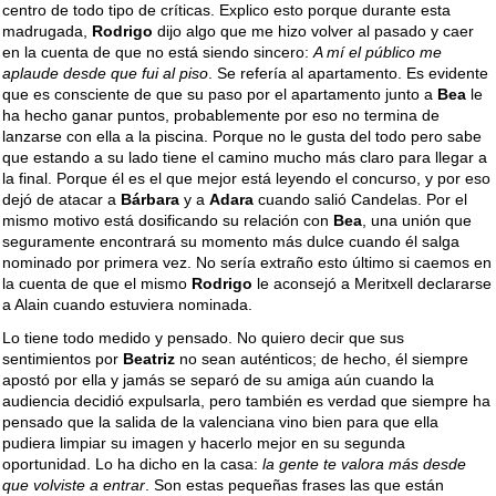
centro de todo tipo de críticas. Explico esto porque durante esta
madrugada,
Rodrigo
dijo algo que me hizo volver al pasado y caer
en la cuenta de que no está siendo sincero:
A mí el público me
aplaude desde que fui al piso
. Se refería al apartamento. Es evidente
que es consciente de que su paso por el apartamento junto a
Bea
le
ha hecho ganar puntos, probablemente por eso no termina de
lanzarse con ella a la piscina. Porque no le gusta del todo pero sabe
que estando a su lado tiene el camino mucho más claro para llegar a
la final. Porque él es el que mejor está leyendo el concurso, y por eso
dejó de atacar a
Bárbara
y a
Adara
cuando salió Candelas. Por el
mismo motivo está dosificando su relación con
Bea
, una unión que
seguramente encontrará su momento más dulce cuando él salga
nominado por primera vez. No sería extraño esto último si caemos en
la cuenta de que el mismo
Rodrigo
le aconsejó a Meritxell declararse
a Alain cuando estuviera nominada.
Lo tiene todo medido y pensado. No quiero decir que sus
sentimientos por
Beatriz
no sean auténticos; de hecho, él siempre
apostó por ella y jamás se separó de su amiga aún cuando la
audiencia decidió expulsarla, pero también es verdad que siempre ha
pensado que la salida de la valenciana vino bien para que ella
pudiera limpiar su imagen y hacerlo mejor en su segunda
oportunidad. Lo ha dicho en la casa:
la gente te valora más desde
que volviste a entrar
. Son estas pequeñas frases las que están