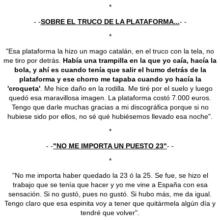
*
- -
SOBRE EL TRUCO DE LA PLATAFORMA...
- -
*
"Esa plataforma la hizo un mago catalán, en el truco con la tela, no
me tiro por detrás.
Había una trampilla en la que yo caía, hacía la
bola, y ahí es cuando tenía que salir el humo detrás de la
plataforma y ese chorro me tapaba cuando yo hacía la
'croqueta'
. Me hice daño en la rodilla. Me tiré por el suelo y luego
quedó esa maravillosa imagen. La plataforma costó 7.000 euros.
Tengo que darle muchas gracias a mi discográfica porque si no
hubiese sido por ellos, no sé qué hubiésemos llevado esa noche".
*
- -
"NO ME IMPORTA UN PUESTO 23"
- -
*
"No me importa haber quedado la 23 ó la 25. Se fue, se hizo el
trabajo que se tenía que hacer y yo me vine a España con esa
sensación. Si no gustó, pues no gustó. Si hubo más, me da igual.
Tengo claro que esa espinita voy a tener que quitármela algún día y
tendré que volver".