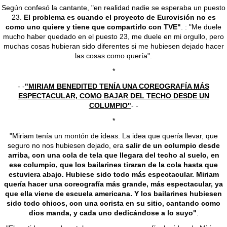
Según confesó la cantante, "en realidad nadie se esperaba un puesto
23.
El problema es cuando el proyecto de Eurovisión no es
como uno quiere y tiene que compartirlo con TVE"
. : "Me duele
mucho haber quedado en el puesto 23, me duele en mi orgullo, pero
muchas cosas hubieran sido diferentes si me hubiesen dejado hacer
las cosas como quería".
*
- -
"MIRIAM BENEDITED TENÍA UNA COREOGRAFÍA MÁS
ESPECTACULAR, COMO BAJAR DEL TECHO DESDE UN
COLUMPIO"
- -
*
"Miriam tenía un montón de ideas. La idea que quería llevar, que
seguro no nos hubiesen dejado, era
salir de un columpio desde
arriba, con una cola de tela que llegara del techo al suelo, en
ese columpio, que los bailarines tiraran de la cola hasta que
estuviera abajo. Hubiese sido todo más espectacular. Miriam
quería hacer una coreografía más grande, más espectacular, ya
que ella viene de escuela americana. Y los bailarines hubiesen
sido todo chicos, con una corista en su sitio, cantando como
dios manda, y cada uno dedicándose a lo suyo"
.