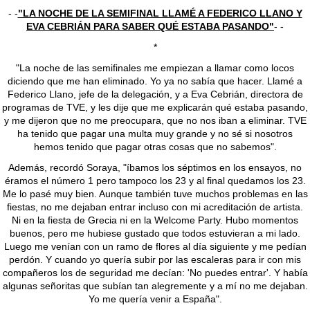
- -
"LA NOCHE DE LA SEMIFINAL LLAMÉ A FEDERICO LLANO Y
EVA CEBRIÁN PARA SABER QUÉ ESTABA PASANDO"
- -
*
"La noche de las semifinales me empiezan a llamar como locos
diciendo que me han eliminado. Yo ya no sabía que hacer. Llamé a
Federico Llano, jefe de la delegación, y a Eva Cebrián, directora de
programas de TVE, y les dije que me explicarán qué estaba pasando,
y me dijeron que no me preocupara, que no nos iban a eliminar. TVE
ha tenido que pagar una multa muy grande y no sé si nosotros
hemos tenido que pagar otras cosas que no sabemos".
Además, recordó Soraya, "íbamos los séptimos en los ensayos, no
éramos el número 1 pero tampoco los 23 y al final quedamos los 23.
Me lo pasé muy bien. Aunque también tuve muchos problemas en las
fiestas, no me dejaban entrar incluso con mi acreditación de artista.
Ni en la fiesta de Grecia ni en la Welcome Party. Hubo momentos
buenos, pero me hubiese gustado que todos estuvieran a mi lado.
Luego me venían con un ramo de flores al día siguiente y me pedían
perdón. Y cuando yo quería subir por las escaleras para ir con mis
compañeros los de seguridad me decían: 'No puedes entrar'. Y había
algunas señoritas que subían tan alegremente y a mí no me dejaban.
Yo me quería venir a España".