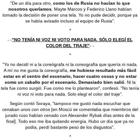
"De un día para otro,
como los de Rusia no hacían lo que
nosotros queríamos
, Mayte Marcos y Federico Llano habían
tomado la decisión de poner una tela. Yo no pude decidir, porque ya
se había avisado incluso al equipo de Rusia".
*
- -
"NO TENÍA NI VOZ NI VOTO PARA NADA. SÓLO ELEGÍ EL
COLOR DEL TRAJE"
- -
*
"Yo no decidí ni a la coreógrafa ni la coreografía que quería ni nada.
A mí no me gusta la coreografía,
me hubiese resultado más fácil
estar en el centro del escenario, hacer cuatro cosas y no estar
como un caballo por el escenario. Demasiado bien salió
. Ni la
tela fue como surgió. Fue como me lo plantearon", confesó. "No tenía
ni voz ni voto para nada. Solo elegí el color del traje".
Según contó Soraya, "tampoco me gustó nada escuchar que
cenaban unos con otros [en Moscú se comentaba que miembros del
jurado ruso habían cenado con Alexander Rybak días antes de la
final]. Todo eso me iba quitando energía. Hubo un día que ya no
podía, perdí bastante peso de los disgustos".
*