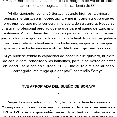
* Miriam Benedited es actualmente la coreógrafa de varios artistas,
así como la coreógrafa de la academia de OT.
"Al día siguiente -continuó Soraya- cuando hicimos la primera
reunión,
me quitan a mi coreógrafa y me imponen a otra que yo
no quería
, porque no la conocía y no sabía de su carrera. Puede ser
una gran profesional pero yo quería que para el sueño de Eurovisión
estuviera Miriam Benedited, mi coreógrafa de cinco años, que me
preparó las coreografías de la semifinal y la final. No sólo me quitan a
mi coreógrafa sino también a mis bailarines, ya que yo avisé que
quería ir con bailarines masculinos.
Me fueron quitando cosas
".
"Si yo hubiese tenido la capacidad de hacer lo que quisiera, hubiera
ido con Miriam Benedited y los bailarines, porque se merecían estar
en Moscú, se lo habían currado. Si TVE me quita a mis bailarines y
coreógrafa, me tengo que adaptar", sentendió Soraya.
*
- -
TVE APROPIADA DEL SUEÑO DE SORAYA
- -
*
Respecto a su contrato con TVE, la citada cadena le comunicó:
"Soraya esto no es tu carrera profesional, tú ahora perteneces a
TVE y TVE son los que están haciendo el festival. Este no es tu