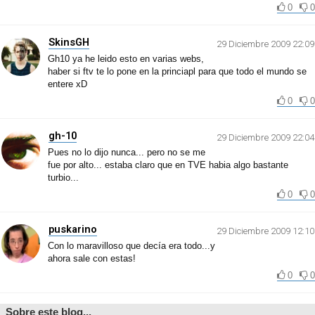
0
0
SkinsGH
29 Diciembre 2009 22:09
Gh10 ya he leido esto en varias webs,
haber si ftv te lo pone en la princiapl para que todo el mundo se
entere xD
0
0
gh-10
29 Diciembre 2009 22:04
Pues no lo dijo nunca... pero no se me
fue por alto... estaba claro que en TVE habia algo bastante
turbio...
0
0
puskarino
29 Diciembre 2009 12:10
Con lo maravilloso que decía era todo...y
ahora sale con estas!
0
0
Sobre este blog...