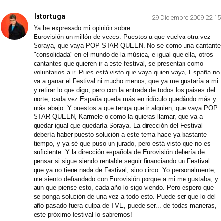
latortuga
29 Diciembre 2009 22:15
Ya he expresado mi opinión sobre
Eurovisión un millón de veces. Puestos a que vuelva otra vez
Soraya, que vaya POP STAR QUEEN. No se como una cantante
"consolidada" en el mundo de la música, e igual que ella, otros
cantantes que quieren ir a este festival, se presentan como
voluntarios a ir. Pues está visto que vaya quien vaya, España no
va a ganar el Festival ni mucho menos, que ya me gustaría a mi
y retirar lo que digo, pero con la entrada de todos los paises del
norte, cada vez España queda más en ridículo quedándo más y
más abajo. Y puestos a que tenga que ir alguien, que vaya POP
STAR QUEEN, Karmele o como la quieras llamar, que va a
quedar igual que quedaría Soraya. La dirección del Festival
debería haber puesto solución a este tema hace ya bastante
tiempo, y ya sé que puso un jurado, pero está visto que no es
suficiente. Y la dirección española de Eurovisión debería de
pensar si sigue siendo rentable seguir financiando un Festival
que ya no tiene nada de Festival, sino circo. Yo personalmente,
me siento defraudado con Eurovisión porque a mi me gustaba, y
aun que piense esto, cada año lo sigo viendo. Pero espero que
se ponga solución de una vez a todo esto. Puede ser que lo del
año pasado fuera culpa de TVE, puede ser... de todas maneras,
este próximo festival lo sabremos!