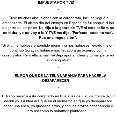
IMPUESTA POR TVE)
- -
*
"Tuve muchas discusiones con la coreógrafa, incluso llegué a
amenazarla. El último día del ensayo en España no fui porque si iba
la agarro de los pelos.
Le dije a la gente de TVE si esta señora no
se retira, yo no voy a ir. Y TVE me dijo: 'Perfecto, pues no vas'.
Fue una imposición".
"Si ella me hubiese entendido mejor y si nos hubieses llevado mejor -
continuó Soraya-, hubiésemos llegado a un acuerdo con la
coreografía. Pero ella jamás me dejó aportar ideas y tomar parte en
la coreografía".
*
- -
EL POR QUÉ DE LA TELA NARANJA PARA HACERLA
DESAPARECER
- -
*
"El trapo naranja está comprado en Rusia, es de lujo, de marca. No lo
decidí yo. La idea era que en el momento en que yo desaparezco
hacer una línea, yo quedaba atrás, y con los brazos desaparecía y
era así como lo habamos planteado".