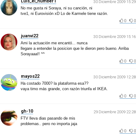
Luis_el_number1
30 Diciembre 2009 15:29
No me gusta ni Soraya, ni su canción, ni
tve1, ni Eurovisión xD Lo de Karmele tiene razón.
0
0
juanvi22
30 Diciembre 2009 15:16
Ami la actuación me encantó... nunca
llegare a entender la posicion que le dieron pero bueno. Arriba
Sorayaaa!! ^^
0
0
mayos22
30 Diciembre 2009 12:28
Ha costado 7000? la plataforma esa??
vaya timo más grande, con razón triunfa el IKEA.
0
0
gh-10
29 Diciembre 2009 22:28
FTV lleva dias pasando de mis
problemas.. pero no importa jaja
0
0