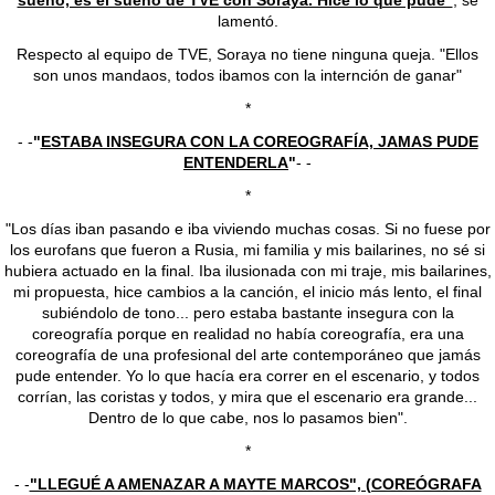
sueño, es el sueño de TVE con Soraya. Hice lo que pude"
, se
lamentó.
Respecto al equipo de TVE, Soraya no tiene ninguna queja. "Ellos
son unos mandaos, todos ibamos con la internción de ganar"
*
- -
"
ESTABA INSEGURA CON LA COREOGRAFÍA, JAMAS PUDE
ENTENDERLA
"
- -
*
"Los días iban pasando e iba viviendo muchas cosas. Si no fuese por
los eurofans que fueron a Rusia, mi familia y mis bailarines, no sé si
hubiera actuado en la final. Iba ilusionada con mi traje, mis bailarines,
mi propuesta, hice cambios a la canción, el inicio más lento, el final
subiéndolo de tono... pero estaba bastante insegura con la
coreografía porque en realidad no había coreografía, era una
coreografía de una profesional del arte contemporáneo que jamás
pude entender. Yo lo que hacía era correr en el escenario, y todos
corrían, las coristas y todos, y mira que el escenario era grande...
Dentro de lo que cabe, nos lo pasamos bien".
*
- -
"LLEGUÉ A AMENAZAR A MAYTE MARCOS", (COREÓGRAFA