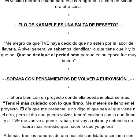
"El vestido morado estaba para esa coreografía. La idea de Miriam
era otra cosa"
*
- -
"LO DE KARMELE ES UNA FALTA DE RESPETO"
- -
*
"Me alegro de que TVE haya decidido que no estén por la labor de
llevarla. A nivel general ya sabemos identificar lo que tiene que ir y lo
que no.
Que se dedique al periodismo
porque en su época fue muy
buena"
*
- -
SORAYA CON PENSAMIENTOS DE VOLVER A EUROVISIÓN...
- -
*
...ahora bien con un proyecto donde ella pueda implicarse más.
"Tendré más cuidado con lo que firmo
. Me meteré de lleno en el
proyecto. El día que me presente, y no digo ni que sea el que viene ni
el otro, pero el día que pueda volver, tendré cuidado con lo que firmo
y si TVE me vuelve a poner trabas, me voy a retirar, y entonces no
habrá más remedio que hacer lo que yo quiera",
Además, tras los rumores de una posible candidatura conjunta con