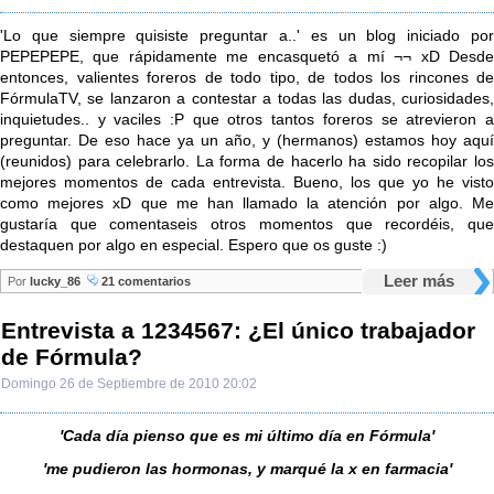
'Lo que siempre quisiste preguntar a..' es un blog iniciado por
PEPEPEPE, que rápidamente me encasquetó a mí ¬¬ xD Desde
entonces, valientes foreros de todo tipo, de todos los rincones de
FórmulaTV, se lanzaron a contestar a todas las dudas, curiosidades,
inquietudes.. y vaciles :P que otros tantos foreros se atrevieron a
preguntar. De eso hace ya un año, y (hermanos) estamos hoy aquí
(reunidos) para celebrarlo. La forma de hacerlo ha sido recopilar los
mejores momentos de cada entrevista. Bueno, los que yo he visto
como mejores xD que me han llamado la atención por algo. Me
gustaría que comentaseis otros momentos que recordéis, que
destaquen por algo en especial. Espero que os guste :)
Leer más
Por
lucky_86
21 comentarios
Entrevista a 1234567: ¿El único trabajador
de Fórmula?
Domingo 26 de Septiembre de 2010 20:02
'Cada día pienso que es mi último día en Fórmula'
'me pudieron las hormonas, y marqué la x en farmacia'