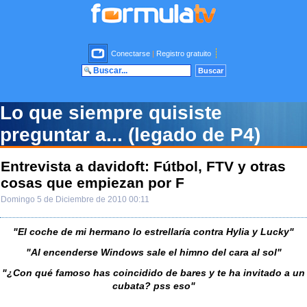
Conectarse
|
Registro gratuito
Lo que siempre quisiste
preguntar a... (legado de P4)
Entrevista a davidoft: Fútbol, FTV y otras
cosas que empiezan por F
Domingo 5 de Diciembre de 2010 00:11
"El coche de mi hermano lo estrellaría contra Hylia y Lucky"
"Al encenderse Windows sale el himno del cara al sol"
"¿Con qué famoso has coincidido de bares y te ha invitado a un
cubata? pss eso"