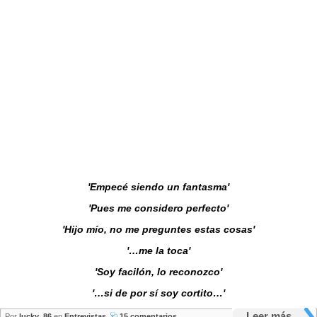
'Empecé siendo un fantasma'
'Pues me considero perfecto'
'Hijo mío, no me preguntes estas cosas'
'…me la toca'
'Soy facilón, lo reconozco'
'…si de por sí soy cortito…'
Leer más
Por
lucky_86
en
Entrevistas
15 comentarios