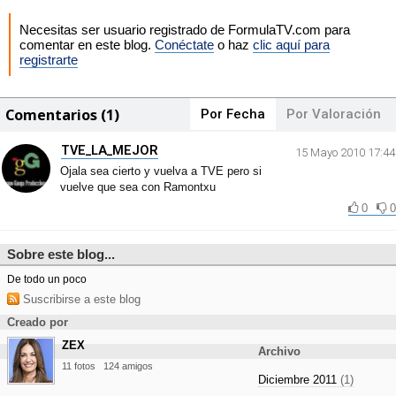
Necesitas ser usuario registrado de FormulaTV.com para
comentar en este blog.
Conéctate
o haz
clic aquí para
registrarte
Comentarios (1)
Por Fecha
Por Valoración
TVE_LA_MEJOR
15 Mayo 2010 17:44
Ojala sea cierto y vuelva a TVE pero si
vuelve que sea con Ramontxu
0
0
Sobre este blog...
De todo un poco
Suscribirse a este blog
Creado por
ZEX
Archivo
11 fotos
124 amigos
Diciembre 2011
(1)