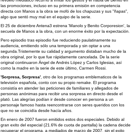
revuelo mediático recurrió a imitar los gestos y el habla de Benito en
las promociones, incluso en su primera emisión en competencia
directa con Manos a la obra se mofó de los chapuzas y sus "ñapas",
algo que sentó muy mal en el equipo de la serie.
El 25 de diciembre Antena3 estrena 'Manolo y Benito Corporesion', la
secuela de Manos a la obra, con un enorme éxito por la expectación.
Pero episodio tras episodio fue reduciendo paulatinamente su
audiencia, emitiendo sólo una temporada y sin optar a una
segunda.Tristemente su calidad y argumento distaban mucho de la
obra original, por lo que fue rápidamente cancelada. De la serie
original continuaron Ángel de Andrés López y Carlos Iglesias, así
como la madre en la serie de este último, Carmen Rossi.
'Sorpresa, Sorpresa'
, otro de los programas emblematicos de la
televisión española, conto con su propio remake. El programa
consistía en atender las peticiones de familiares y allegados de
personas anónimas para recibir una sorpresa en directo desde el
plató. Las alegrías podían ir desde conocer en persona a un
personaje famoso hasta reencontrarse con seres queridos con los
que no se coincidía desde hacía años.
En enero de 2007 fueron emitidos estos dos especiales. Debido al
gran exito del especial (21.6% de cuota de pantalla) la cadena decide
recuperar el programa, a mediados de marzo de 2007, sin el exito