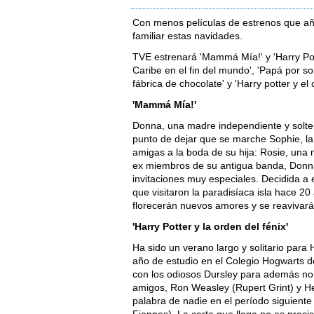
Con menos películas de estrenos que años
familiar estas navidades.
TVE estrenará 'Mammá Mía!' y 'Harry Potte
Caribe en el fin del mundo', 'Papá por sor
fábrica de chocolate' y 'Harry potter y el 
'Mammá Mía!'
Donna, una madre independiente y soltera
punto de dejar que se marche Sophie, la 
amigas a la boda de su hija: Rosie, una m
ex miembros de su antigua banda, Donna
invitaciones muy especiales. Decidida a e
que visitaron la paradisíaca isla hace 2
florecerán nuevos amores y se reavivarán
'Harry Potter y la orden del fénix'
Ha sido un verano largo y solitario para
año de estudio en el Colegio Hogwarts de
con los odiosos Dursley para además no 
amigos, Ron Weasley (Rupert Grint) y 
palabra de nadie en el período siguient