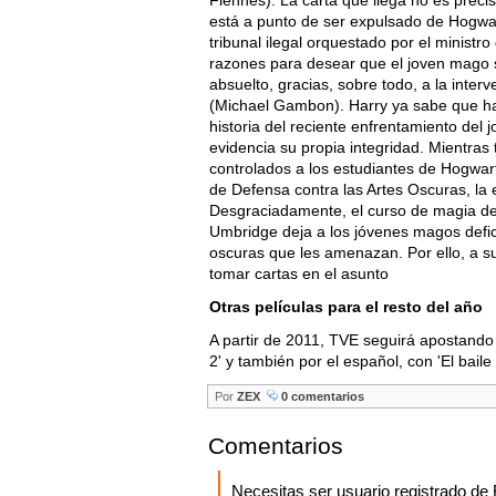
Fiennes). La carta que llega no es preci
está a punto de ser expulsado de Hogwa
tribunal ilegal orquestado por el minist
razones para desear que el joven mago 
absuelto, gracias, sobre todo, a la inte
(Michael Gambon). Harry ya sabe que ha
historia del reciente enfrentamiento del
evidencia su propia integridad. Mientras
controlados a los estudiantes de Hogwar
de Defensa contra las Artes Oscuras, l
Desgraciadamente, el curso de magia def
Umbridge deja a los jóvenes magos defi
oscuras que les amenazan. Por ello, a 
tomar cartas en el asunto
Otras películas para el resto del año
A partir de 2011, TVE seguirá apostando p
2' y también por el español, con 'El baile 
Por
ZEX
0 comentarios
Comentarios
Necesitas ser usuario registrado d