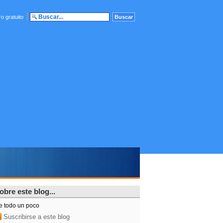
o gratuito
obre este blog...
e todo un poco
Suscribirse a este blog