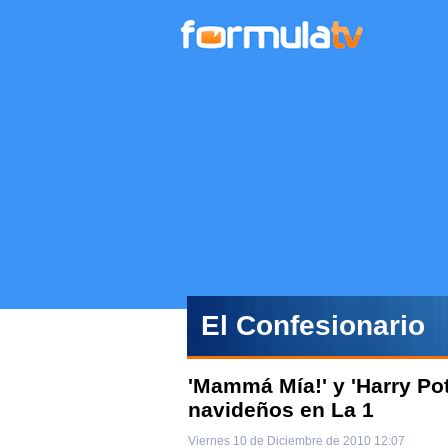
El Confesionario
'Mammá Mía!' y 'Harry Pott
navideños en La 1
Viernes 10 de Diciembre de 2010 12:07