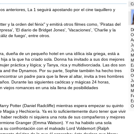
C
 anteriores, La 1 seguirá apostando por el cine taquillero y
r y la orden del fénix" y emitirá otros filmes como, 'Piratas del
presa', 'El diario de Bridget Jones', 'Vacaciones', 'Charlie y la
D
O
cáliz de fuego', entre otros.
A
J
J
, dueña de un pequeño hotel en una idílica isla griega, está a
M
hija a la que ha criado sola. Donna ha invitado a sus dos mejores
M
ujer práctica y lógica; y Tanya, rica y multidivorciada. Las dos son
E
 and the Dynamos. Por su parte, Sophie también ha hecho tres
D
O
ncontrar un padre para que la lleve al altar, invita a tres hombres
J
0 años. Durante las siguientes caóticas y mágicas 24 horas,
M
 viejos romances en una isla llena de posibilidades
M
F
E
 Harry Potter (Daniel Radcliffe) mientras espera empezar su quinto
O
 Magia y Hechicería. Ya es lo suficientemente duro tener que vivir
haber recibido ni siquiera una nota de sus compañeros y mejores
Hermione Granger (Emma Watson). Y no ha habido una sola
e a su confrontación con el malvado Lord Voldemort (Ralph