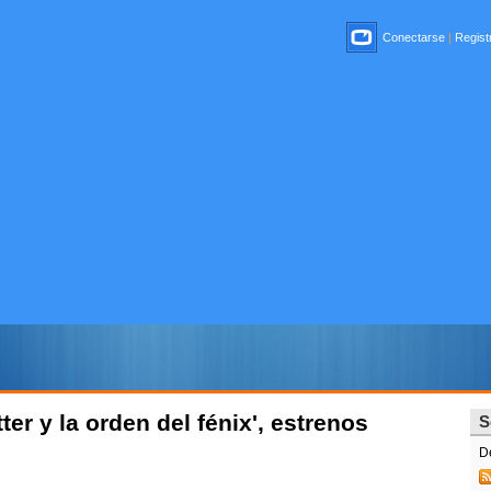
Conectarse
|
Registr
er y la orden del fénix', estrenos
S
D