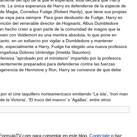
samente del tipo de la que él esperaba; ésta declara que Harry
rts. La única esperanza de Harry es defenderse de la especie de
ro de Magia, Cornelius Fudge (Robert Hardy), que tiene sus propias
se vaya para siempre. Para gran desilusión de Fudge, Harry es
rvención del venerable director de Hogwarts, Albus Dumbledore
n hecho creer a gran parte de la comunidad de magos que la
 joven con Voldemort es una mentira absoluta, lo que pone en
 tanto, en un esfuerzo por vigilar a Dumbledore y mantener
ts, especialmente a Harry, Fudge ha elegido una nueva profesora
a engañosa Dolores Umbridge (Imelda Staunton).
ensiva "aprobado por el ministerio" impartido por la profesora
cientemente preparados para defenderse contra las fuerzas
sugerencia de Hermione y Ron, Harry se convence de que debe
or el cine taquillero norteamericaco emitiendo 'La isla', 'Iron man
de la Victoria', 'El truco del manco' o 'Agallas', entre otros
e FormulaTV.com para comentar en este blog.
Conéctate
o haz