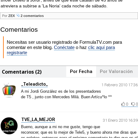
show 'Díselo a Jordi', antes de que este catalán de 45 años se
atreviera a subirse a 'La Noria' cada noche de sábado.
Por
ZEX
2 comentarios
Comentarios
Necesitas ser usuario registrado de FormulaTV.com para
comentar en este blog.
Conéctate
o haz
clic aquí para
registrarte
Comentarios (2)
Por Fecha
Por Valoración
_Teleadicto_
1 Febrero 2010 17:36
A mi Jordi González es de los presentadores
de T5 , junto con Mercedes Milá. Buen Artícu^lo ^^
0
0
TVE_LA_MEJOR
31 Enero 2010 16:39
Bueno, aunque a mi no me guste, tengo que
reconocer, que es lo mejor de Tele5, y bueno ahora me diras que
es peloteo, entonces para el próximo comentario te dire que es el