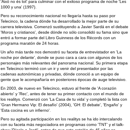
'Això no és tot' para culminar con el exitoso programa de noche 'Les
1000 y una' (1997).
Pero su reconocimiento nacional no llegaría hasta su paso por
Telecinco, la cadena dónde ha desarrollado la mejor parte de su
carrera televisiva. Comenzó sustituyendo a Javier Sardá en el debate
'Moros y cristianos', desde dónde no sólo consolidó su fama sino que
entró a formar parte del Libro Guinness de los Récords con un
programa maratón de 24 horas.
Un año más tarde nos demostró su faceta de entrevistador en 'La
noche por delante', donde se puso cara a cara con algunos de los
personajes más relevantes del panorama nacional. Su primera etapa
en Telecinco terminó con un ir y venir del presentador por las
cadenas autonómicas y privadas, dónde conoció a un equipo de
gente que le acompañaría en posteriores épocas de auge televisivo.
En 2003, de nuevo en Telecinco, estuvo al frente de 'A corazón
abierto' y 'Rec', antes de tener su primer contacto con el mundo de
los realitys. Comenzó con 'La Casa de tu vida' y completó la lista con
'Gran Hermano Vip: El desafío' (2004), 'GH: El debate', 'Engaño' y
'Esta cocina es un infierno'.
Pero su agitada participación en los realitys se ha ido intercalando
con su faceta más negociadora en programas como 'TNT' y el talk-