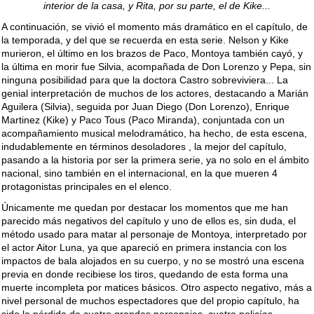
interior de la casa, y Rita, por su parte, el de Kike...
A continuación, se vivió el momento más dramático en el capítulo, de
la temporada, y del que se recuerda en esta serie. Nelson y Kike
murieron, el último en los brazos de Paco, Montoya también cayó, y
la última en morir fue Silvia, acompañada de Don Lorenzo y Pepa, sin
ninguna posibilidad para que la doctora Castro sobreviviera... La
genial interpretación de muchos de los actores, destacando a Marián
Aguilera (Silvia), seguida por Juan Diego (Don Lorenzo), Enrique
Martinez (Kike) y Paco Tous (Paco Miranda), conjuntada con un
acompañamiento musical melodramático, ha hecho, de esta escena,
indudablemente en términos desoladores , la mejor del capítulo,
pasando a la historia por ser la primera serie, ya no solo en el ámbito
nacional, sino también en el internacional, en la que mueren 4
protagonistas principales en el elenco.
Únicamente me quedan por destacar los momentos que me han
parecido más negativos del capítulo y uno de ellos es, sin duda, el
método usado para matar al personaje de Montoya, interpretado por
el actor Aitor Luna, ya que apareció en primera instancia con los
impactos de bala alojados en su cuerpo, y no se mostró una escena
previa en donde recibiese los tiros, quedando de esta forma una
muerte incompleta por matices básicos. Otro aspecto negativo, más a
nivel personal de muchos espectadores que del propio capítulo, ha