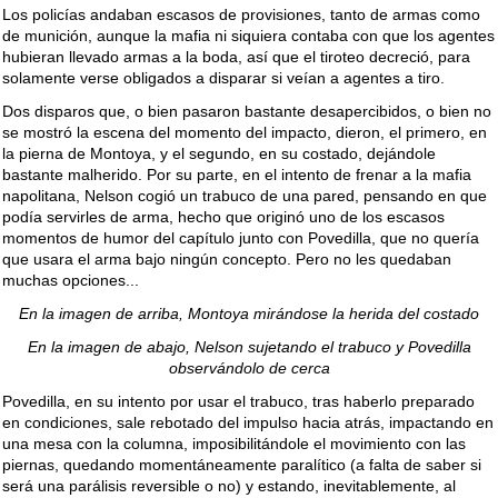
Los policías andaban escasos de provisiones, tanto de armas como
de munición, aunque la mafia ni siquiera contaba con que los agentes
hubieran llevado armas a la boda, así que el tiroteo decreció, para
solamente verse obligados a disparar si veían a agentes a tiro.
Dos disparos que, o bien pasaron bastante desapercibidos, o bien no
se mostró la escena del momento del impacto, dieron, el primero, en
la pierna de Montoya, y el segundo, en su costado, dejándole
bastante malherido. Por su parte, en el intento de frenar a la mafia
napolitana, Nelson cogió un trabuco de una pared, pensando en que
podía servirles de arma, hecho que originó uno de los escasos
momentos de humor del capítulo junto con Povedilla, que no quería
que usara el arma bajo ningún concepto. Pero no les quedaban
muchas opciones...
En la imagen de arriba, Montoya mirándose la herida del costado
En la imagen de abajo, Nelson sujetando el trabuco y Povedilla
observándolo de cerca
Povedilla, en su intento por usar el trabuco, tras haberlo preparado
en condiciones, sale rebotado del impulso hacia atrás, impactando en
una mesa con la columna, imposibilitándole el movimiento con las
piernas, quedando momentáneamente paralítico (a falta de saber si
será una parálisis reversible o no) y estando, inevitablemente, al