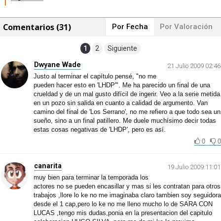
Comentarios (31)
Por Fecha
Por Valoración
1
2
Siguiente
Dwyane Wade
21 Julio 2009 02:46
Justo al terminar el capítulo pensé, "no me
pueden hacer esto en 'LHDP'". Me ha parecido un final de una
crueldad y de un mal gusto difícil de ingerir. Veo a la serie metida
en un pozo sin salida en cuanto a calidad de argumento. Van
camino del final de 'Los Serrano', no me refiero a que todo sea un
sueño, sino a un final patillero. Me duele muchísimo decir todas
estas cosas negativas de 'LHDP', pero es así.
0
0
canarita
19 Julio 2009 11:01
muy bien para terminar la temporada los
actores no se pueden encasillar y mas si les contratan para otros
trabajos ,llore lo ke no me imaginaba claro tambien soy seguidora
desde el 1 cap,pero lo ke no me lleno mucho lo de SARA CON
LUCAS ,tengo mis dudas,ponia en la presentacion del capitulo