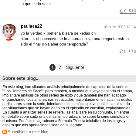
lo que es la serie.
0
0
paulaaa22
16 Julio 2009 13:14
yo la verdad k prefieria k sara se kedas cn
aitor... k el pobreciyo se lo a currao.. oye una pregunta este a
sido el final o va aber otra temporada?
0
0
1
2
Siguiente
Sobre este blog...
En este blog, irán situados análisis principalmente de capítulos de la serie de
\"Los Hombres de Paco\", pero también, a medida que vaya pasando el tiempo,
implantaré análisis de otras series de éxito y que también me han acabado
enganchando. Los análisis irán retractados mayoritariamente hacia mis gustos
particulares sobre la serie, intentando ser lo más objetivo posible, analizando
las situaciones que se hayan dado en el episodio en cuestión, explayándolas.
En cuanto a analizar series se refiere, las analizaré en su conjunto, sin entrar
en detalle sobre cada una de las temporadas, sino sobre la serie completa en
sí misma. Por último, agradecer a Formula TV esta iniciativa de los blogs, y
espero que mis aportaciones sean de su agrado
Suscribirse a este blog