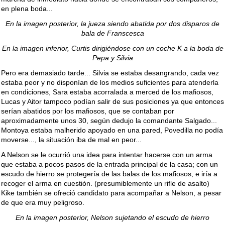
en plena boda...
En la imagen posterior, la jueza siendo abatida por dos disparos de
bala de Franscesca
En la imagen inferior, Curtis dirigiéndose con un coche K a la boda de
Pepa y Silvia
Pero era demasiado tarde... Silvia se estaba desangrando, cada vez
estaba peor y no disponían de los medios suficientes para atenderla
en condiciones, Sara estaba acorralada a merced de los mafiosos,
Lucas y Aitor tampoco podían salir de sus posiciones ya que entonces
serían abatidos por los mafiosos, que se contaban por
aproximadamente unos 30, según dedujo la comandante Salgado...
Montoya estaba malherido apoyado en una pared, Povedilla no podía
moverse..., la situación iba de mal en peor...
A Nelson se le ocurrió una idea para intentar hacerse con un arma
que estaba a pocos pasos de la entrada principal de la casa; con un
escudo de hierro se protegería de las balas de los mafiosos, e iría a
recoger el arma en cuestión. (presumiblemente un rifle de asalto)
Kike también se ofreció candidato para acompañar a Nelson, a pesar
de que era muy peligroso.
En la imagen posterior, Nelson sujetando el escudo de hierro