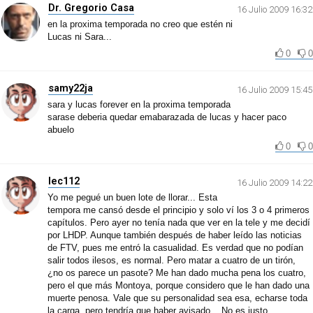
Dr. Gregorio Casa
16 Julio 2009 16:32
en la proxima temporada no creo que estén ni
Lucas ni Sara...
0
0
samy22ja
16 Julio 2009 15:45
sara y lucas forever en la proxima temporada
sarase deberia quedar emabarazada de lucas y hacer paco
abuelo
0
0
lec112
16 Julio 2009 14:22
Yo me pegué un buen lote de llorar... Esta
tempora me cansó desde el principio y solo ví los 3 o 4 primeros
capítulos. Pero ayer no tenía nada que ver en la tele y me decidí
por LHDP. Aunque también después de haber leído las noticias
de FTV, pues me entró la casualidad. Es verdad que no podían
salir todos ilesos, es normal. Pero matar a cuatro de un tirón,
¿no os parece un pasote? Me han dado mucha pena los cuatro,
pero el que más Montoya, porque considero que le han dado una
muerte penosa. Vale que su personalidad sea esa, echarse toda
la carga, pero tendría que haber avisado... No es justo...