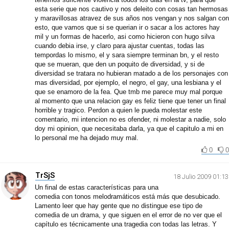
esta serie que nos cautivo y nos deleito con cosas tan hermosas
y maravillosas atravez de sus años nos vengan y nos salgan con
esto, que vamos que si se querian ir o sacar a los actores hay
mil y un formas de hacerlo, asi como hicieron con hugo silva
cuando debia irse, y claro para ajustar cuentas, todas las
tempordas lo mismo, el y sara siempre terminan bn, y el resto
que se mueran, que den un poquito de diversidad, y si de
diversidad se tratara no hubieran matado a de los personajes con
mas diversidad, por ejemplo, el negro, el gay, una lesbiana y el
que se enamoro de la fea. Que tmb me parece muy mal porque
al momento que una relacion gay es feliz tiene que tener un final
horrible y tragico. Perdon a quien le pueda molestar este
comentario, mi intencion no es ofender, ni molestar a nadie, solo
doy mi opinion, que necesitaba darla, ya que el capitulo a mi en
lo personal me ha dejado muy mal.
0
0
TrSjS
18 Julio 2009 01:13
Un final de estas características para una
comedia con tonos melodramáticos está más que desubicado.
Lamento leer que hay gente que no distingue ese tipo de
comedia de un drama, y que siguen en el error de no ver que el
capítulo es técnicamente una tragedia con todas las letras. Y