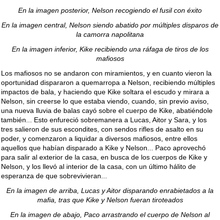
En la imagen posterior, Nelson recogiendo el fusil con éxito
En la imagen central, Nelson siendo abatido por múltiples disparos de
la camorra napolitana
En la imagen inferior, Kike recibiendo una ráfaga de tiros de los
mafiosos
Los mafiosos no se andaron con miramientos, y en cuanto vieron la
oportunidad dispararon a quemarropa a Nelson, recibiendo múltiples
impactos de bala, y haciendo que Kike soltara el escudo y mirara a
Nelson, sin creerse lo que estaba viendo, cuando, sin previo aviso,
una nueva lluvia de balas cayó sobre el cuerpo de Kike, abatiéndole
también... Esto enfureció sobremanera a Lucas, Aitor y Sara, y los
tres salieron de sus escondites, con sendos rifles de asalto en su
poder, y comenzaron a liquidar a diversos mafiosos, entre ellos
aquellos que habían disparado a Kike y Nelson... Paco aprovechó
para salir al exterior de la casa, en busca de los cuerpos de Kike y
Nelson, y los llevó al interior de la casa, con un último hálito de
esperanza de que sobrevivieran...
En la imagen de arriba, Lucas y Aitor disparando enrabietados a la
mafia, tras que Kike y Nelson fueran tiroteados
En la imagen de abajo, Paco arrastrando el cuerpo de Nelson al