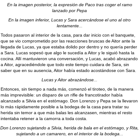
En la imagen posterior, la expresión de Paco tras coger el ramo
lanzado por Pepa
En la imagen inferior, Lucas y Sara acercándose el uno al otro
lentamente...
Todos pasaron al interior de la casa, para dar inicio con el banquete,
que se vio comprometido por las reacciones bruscas de Aitor ante la
llegada de Lucas, ya que estaba dolido por dentro y no quería perder
a Sara. Lucas sopesó que algo le sucedía a Aitor y le siguió hasta la
cocina. Allí mantuvieron una conversación, y Lucas, acabó abrazando
a Aitor, agracediéndole que todo este tiempo cuidara de Sara, sin
saber que en su ausencia, Aitor había estado acostándose con Sara.
Lucas y Aitor abrazándose...
Entonces, sin tiempo a nada más, comenzó el tiroteo, de la manera
más imprevisible: un disparo de un rifle de francotirador había
alcanzado a Silvia en el estómago. Don Lorenzo y Pepa se la llevaron
lo más rápidamente posible a la bodega de la casa para tratar su
herida sin temor a que más balas les alcanzasen, mientras el resto
intentaba retener a la camorra a toda costa.
Don Lorenzo sujetando a Silvia, herida de bala en el estómago, y Rita,
sujetando a un camarero, en el interior de la bodega...