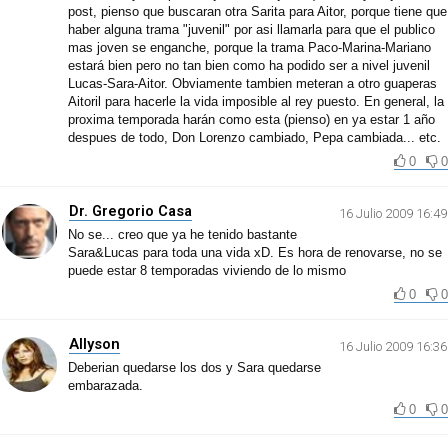
post, pienso que buscaran otra Sarita para Aitor, porque tiene que
haber alguna trama "juvenil" por asi llamarla para que el publico
mas joven se enganche, porque la trama Paco-Marina-Mariano
estará bien pero no tan bien como ha podido ser a nivel juvenil
Lucas-Sara-Aitor. Obviamente tambien meteran a otro guaperas
Aitoril para hacerle la vida imposible al rey puesto. En general, la
proxima temporada harán como esta (pienso) en ya estar 1 año
despues de todo, Don Lorenzo cambiado, Pepa cambiada... etc.
0
0
Dr. Gregorio Casa
16 Julio 2009 16:49
No se... creo que ya he tenido bastante
Sara&Lucas para toda una vida xD. Es hora de renovarse, no se
puede estar 8 temporadas viviendo de lo mismo
0
0
Allyson
16 Julio 2009 16:36
Deberian quedarse los dos y Sara quedarse
embarazada.
0
0