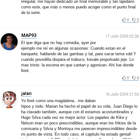
irregular, me hayan dedicado un final memorable y tan lapidario
como este, que más o menos puedo acoger como el punto final
de la serie.
0
0
MAP93
17 Julio 2009 02:26
El que diga que no hay comedia, ayer por
ejemplo me reí en algunas ocasiones: Cuando estan en el
banquete, hablando de las gambas y tal, para sacar tema xdd Y
cuando povedilla dispara el trabuco, kesale propulsado jeje. Lo
mas triste: la escena en que cantan y agonizan. Ahí fue donde
lloré.
0
0
jalan
16 Julio 2009 21:55
Yo lloré como una magdalena...me daban
hipos y todo. Marian ha hecho el papel de su vida, Juan Diego lo
ha clavado también, aunque con él estamos acostumbrados y
Hugo Silva cada vez es mejor actor. Los papeles de Kike y
Nelson eran un poco prescindibles, aunque eran los frikies de la
comisaria y Silvia y Montoya me parecen imprescindibles desde
mi punto de vista. En todo caso, el capitulo ha estado genial!