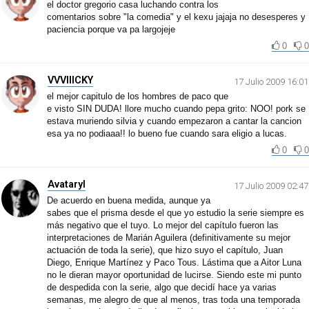
el doctor gregorio casa luchando contra los
comentarios sobre "la comedia" y el kexu jajaja no desesperes y
paciencia porque va pa largojeje
0
0
VVVIIICKY
17 Julio 2009 16:01
el mejor capitulo de los hombres de paco que
e visto SIN DUDA! llore mucho cuando pepa grito: NOO! pork se
estava muriendo silvia y cuando empezaron a cantar la cancion
esa ya no podiaaa!! lo bueno fue cuando sara eligio a lucas.
0
0
Avataryl
17 Julio 2009 02:47
De acuerdo en buena medida, aunque ya
sabes que el prisma desde el que yo estudio la serie siempre es
más negativo que el tuyo. Lo mejor del capítulo fueron las
interpretaciones de Marián Aguilera (definitivamente su mejor
actuación de toda la serie), que hizo suyo el capítulo, Juan
Diego, Enrique Martínez y Paco Tous. Lástima que a Aitor Luna
no le dieran mayor oportunidad de lucirse. Siendo este mi punto
de despedida con la serie, algo que decidí hace ya varias
semanas, me alegro de que al menos, tras toda una temporada