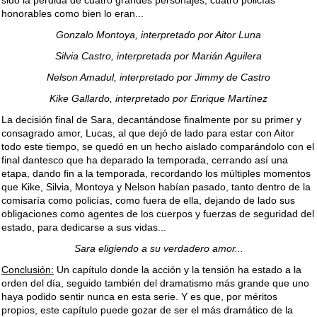
sido la pérdida de cuatro grandes personajes, cuatro policías
honorables como bien lo eran...
Gonzalo Montoya, interpretado por Aitor Luna
Silvia Castro, interpretada por Marián Aguilera
Nelson Amadul, interpretado por Jimmy de Castro
Kike Gallardo, interpretado por Enrique Martínez
La decisión final de Sara, decantándose finalmente por su primer y
consagrado amor, Lucas, al que dejó de lado para estar con Aitor
todo este tiempo, se quedó en un hecho aislado comparándolo con el
final dantesco que ha deparado la temporada, cerrando así una
etapa, dando fin a la temporada, recordando los múltiples momentos
que Kike, Silvia, Montoya y Nelson habían pasado, tanto dentro de la
comisaría como policías, como fuera de ella, dejando de lado sus
obligaciones como agentes de los cuerpos y fuerzas de seguridad del
estado, para dedicarse a sus vidas...
Sara eligiendo a su verdadero amor...
Conclusión:
Un capítulo donde la acción y la tensión ha estado a la
orden del día, seguido también del dramatismo más grande que uno
haya podido sentir nunca en esta serie. Y es que, por méritos
propios, este capítulo puede gozar de ser el más dramático de la