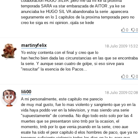
colaboracion HUGO SILVA ,pero me da mi ke la proxima
temporada SARA va star embarazada de AITOR ,ya ke se
anunciaba ke HUGO SIL VA abandonaba la serie .aparecera
seguramente en lo 1 capitulos de la proxima temporada pero no
creo ke siga es mi opinion..ojala se kede
0
0
martinyfelix
18 Julio 2009 15:32
Yo estoy contenta con el final y creo que lo
han hecho bien dada las circunstancias en las que se encontraba
la serie. Y aunque sean cuatro de golpe, si eso sirve para
"resucitar" la esencia de los Pacos...
0
0
lili00
18 Julio 2009 02:08
A mi personalmente, este capitulo me parecio
de muy mal gusto, fue lo mas violento y sangriento que yo en la
vida haya poddo ver en la television, y mas siendo una serie
"supuestamente" de comedia. No digo todo esto solo por las 4
muertes que se presentaron sino tmb por la ocasion, el
momento, tmb por lo que venia psando en la serie, creo aue
esate ha sido el peor capitulo d elos hombres de paco, que ya no
tenemos suficiente violencia todos los dias en la tv, para que