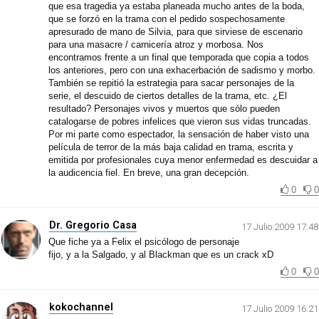
que esa tragedia ya estaba planeada mucho antes de la boda,
que se forzó en la trama con el pedido sospechosamente
apresurado de mano de Silvia, para que sirviese de escenario
para una masacre / carnicería atroz y morbosa. Nos
encontramos frente a un final que temporada que copia a todos
los anteriores, pero con una exhacerbación de sadismo y morbo.
También se repitió la estrategia para sacar personajes de la
serie, el descuido de ciertos detalles de la trama, etc. ¿El
resultado? Personajes vivos y muertos que sólo pueden
catalogarse de pobres infelices que vieron sus vidas truncadas.
Por mi parte como espectador, la sensación de haber visto una
película de terror de la más baja calidad en trama, escrita y
emitida por profesionales cuya menor enfermedad es descuidar a
la audicencia fiel. En breve, una gran decepción.
0
0
Dr. Gregorio Casa
17 Julio 2009 17:48
Que fiche ya a Felix el psicólogo de personaje
fijo, y a la Salgado, y al Blackman que es un crack xD
0
0
kokochannel
17 Julio 2009 16:21