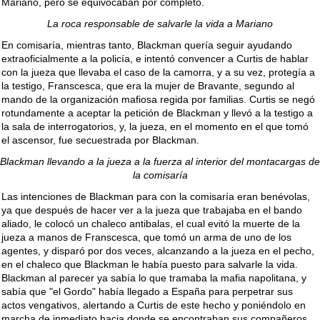
Mariano, pero se equivocaban por completo.
La roca responsable de salvarle la vida a Mariano
En comisaría, mientras tanto, Blackman quería seguir ayudando
extraoficialmente a la policía, e intentó convencer a Curtis de hablar
con la jueza que llevaba el caso de la camorra, y a su vez, protegía a
la testigo, Franscesca, que era la mujer de Bravante, segundo al
mando de la organización mafiosa regida por familias. Curtis se negó
rotundamente a aceptar la petición de Blackman y llevó a la testigo a
la sala de interrogatorios, y, la jueza, en el momento en el que tomó
el ascensor, fue secuestrada por Blackman.
Blackman llevando a la jueza a la fuerza al interior del montacargas de
la comisaría
Las intenciones de Blackman para con la comisaría eran benévolas,
ya que después de hacer ver a la jueza que trabajaba en el bando
aliado, le colocó un chaleco antibalas, el cual evitó la muerte de la
jueza a manos de Franscesca, que tomó un arma de uno de los
agentes, y disparó por dos veces, alcanzando a la jueza en el pecho,
en el chaleco que Blackman le había puesto para salvarle la vida.
Blackman al parecer ya sabía lo que tramaba la mafia napolitana, y
sabía que "el Gordo" había llegado a España para perpetrar sus
actos vengativos, alertando a Curtis de este hecho y poniéndolo en
marcha de inmediato hacia donde se encontraban sus compañeros,